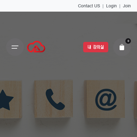
Contact US
|
Login
|
Join
0
내 강의실