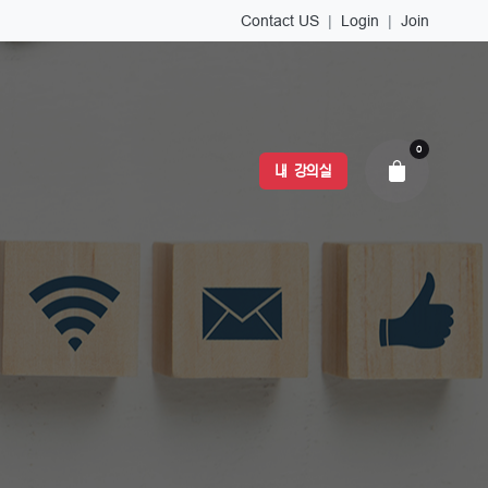
Contact US
|
Login
|
Join
0
내 강의실