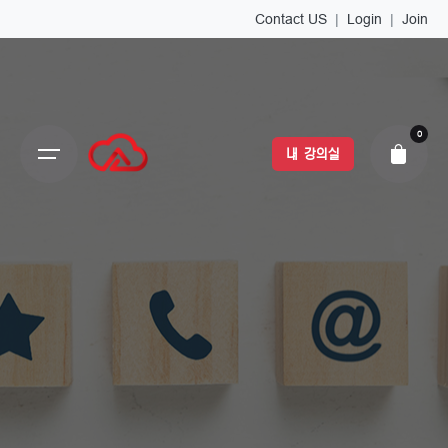
Contact US
|
Login
|
Join
0
내 강의실