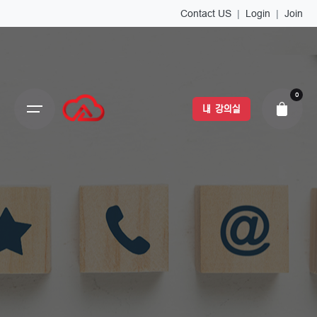
Contact US
|
Login
|
Join
0
내 강의실