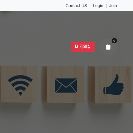
Contact US
|
Login
|
Join
0
내 강의실