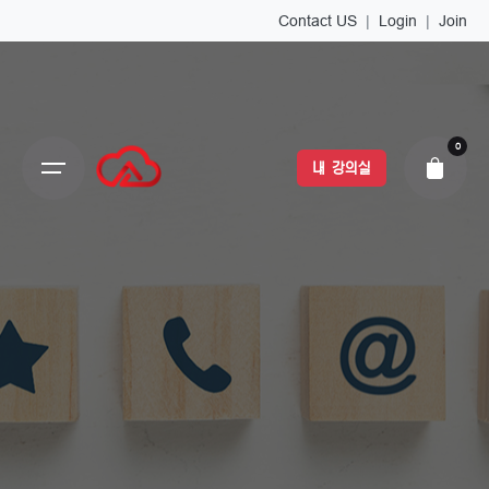
Contact US
|
Login
|
Join
0
내 강의실