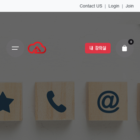
Contact US
|
Login
|
Join
0
내 강의실