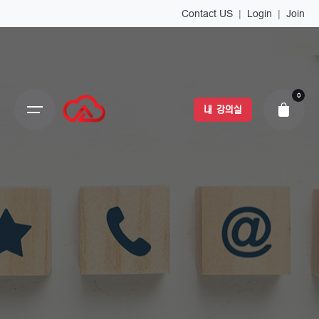
Contact US
|
Login
|
Join
0
내 강의실