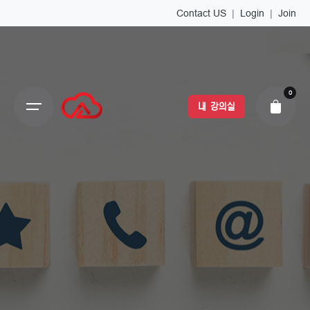
Contact US
|
Login
|
Join
0
내 강의실