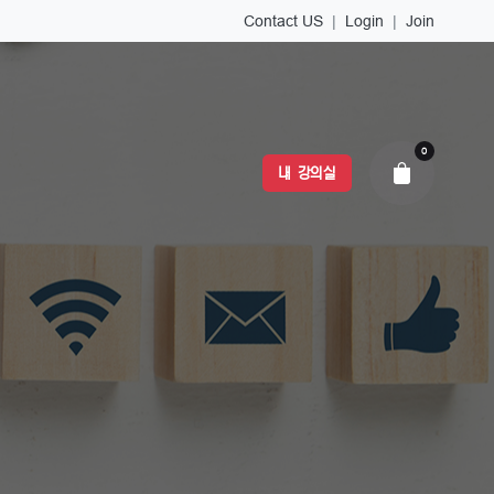
Contact US
|
Login
|
Join
0
내 강의실