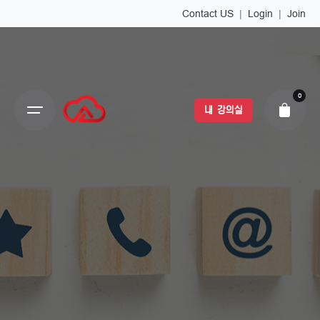
Contact US
|
Login
|
Join
0
내 강의실