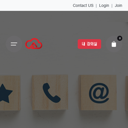
Contact US
|
Login
|
Join
0
내 강의실