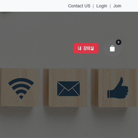
Contact US
|
Login
|
Join
0
내 강의실