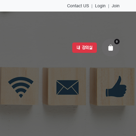
Contact US
|
Login
|
Join
0
내 강의실