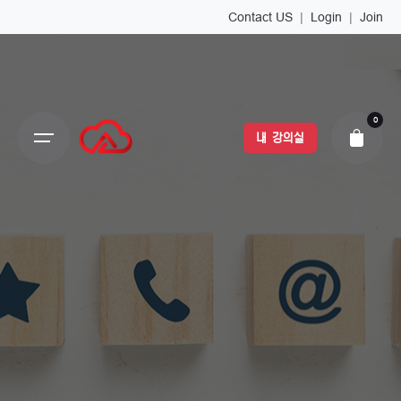
Contact US
|
Login
|
Join
0
내 강의실