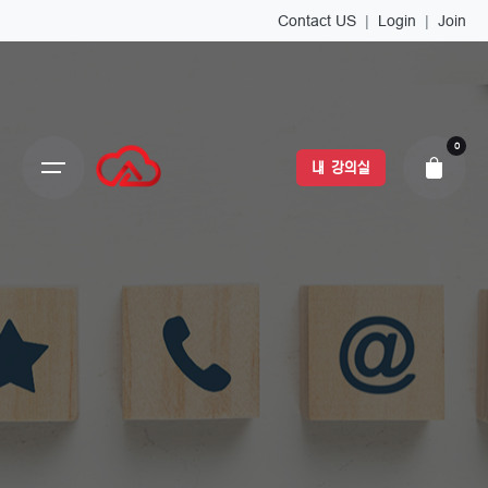
Contact US
|
Login
|
Join
0
내 강의실