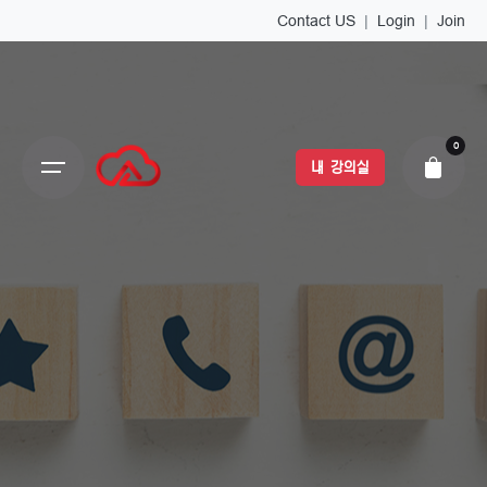
Contact US
|
Login
|
Join
0
내 강의실