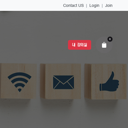
Contact US
|
Login
|
Join
0
내 강의실