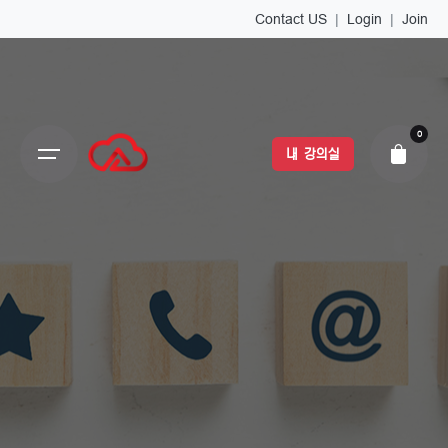
Contact US
|
Login
|
Join
0
내 강의실