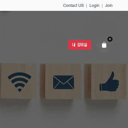
Contact US
|
Login
|
Join
0
내 강의실