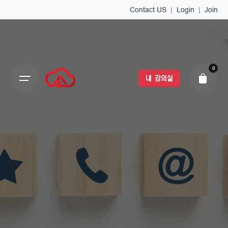
Contact US
|
Login
|
Join
0
내 강의실