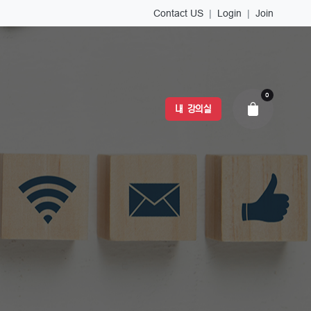
Contact US
|
Login
|
Join
0
내 강의실