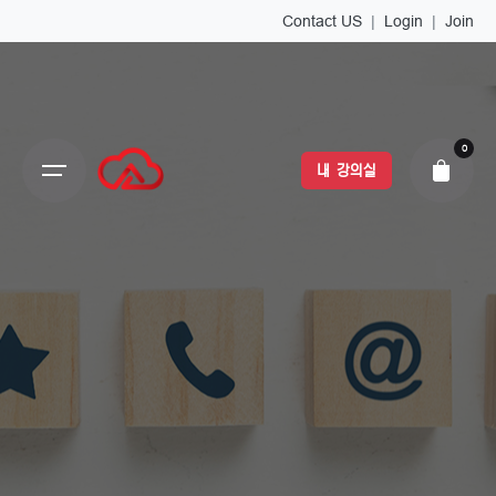
Contact US
|
Login
|
Join
0
내 강의실