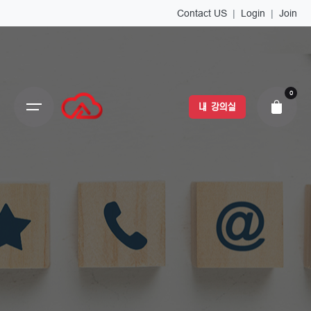
Contact US
|
Login
|
Join
0
내 강의실