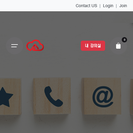
Contact US
|
Login
|
Join
0
내 강의실