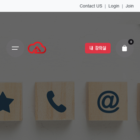
Contact US
|
Login
|
Join
0
내 강의실