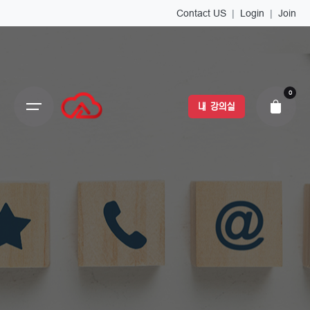
Contact US
|
Login
|
Join
0
내 강의실