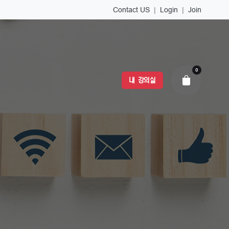
Contact US
|
Login
|
Join
0
내 강의실