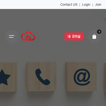
Contact US
|
Login
|
Join
0
내 강의실