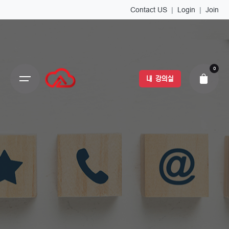
Contact US
|
Login
|
Join
0
내 강의실