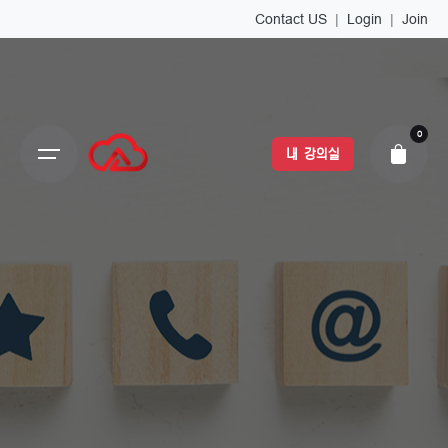
Contact US
|
Login
|
Join
0
내 강의실