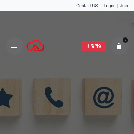
Contact US
|
Login
|
Join
0
내 강의실