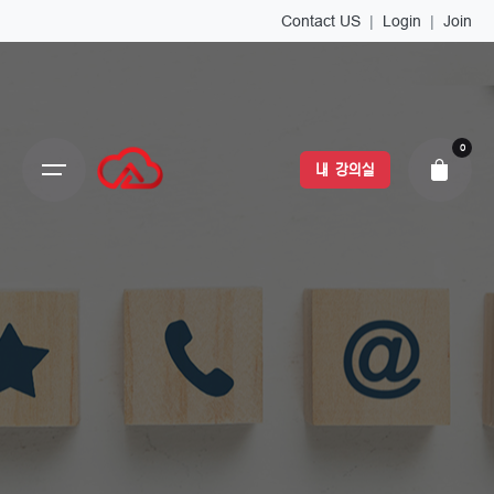
Contact US
|
Login
|
Join
0
내 강의실