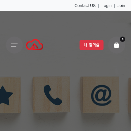
Contact US
|
Login
|
Join
0
내 강의실