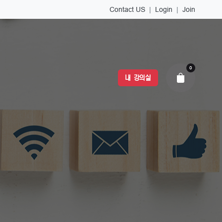
Contact US
|
Login
|
Join
0
내 강의실