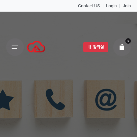
Contact US
|
Login
|
Join
0
내 강의실