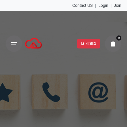
Contact US
|
Login
|
Join
0
내 강의실