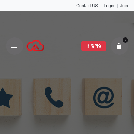
Contact US
|
Login
|
Join
0
내 강의실