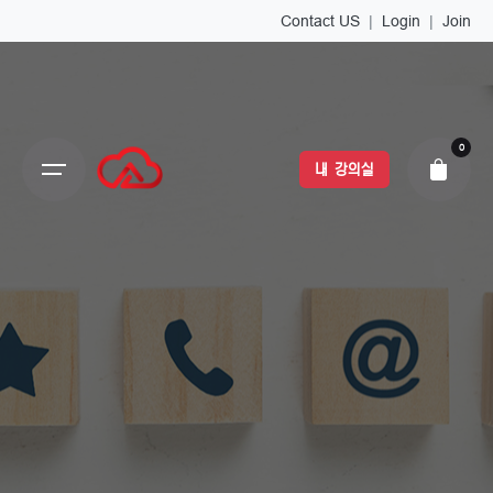
Contact US
|
Login
|
Join
0
내 강의실