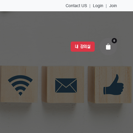
Contact US
|
Login
|
Join
0
내 강의실