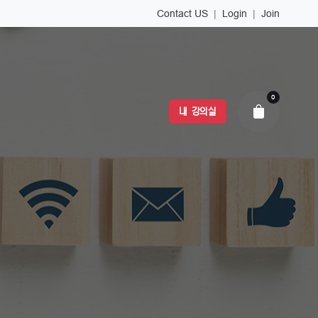
Contact US
|
Login
|
Join
0
내 강의실