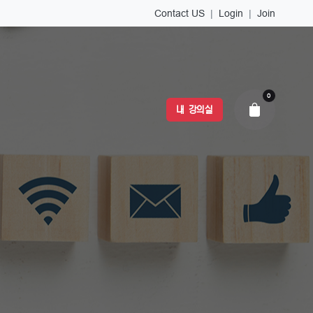
Contact US
|
Login
|
Join
0
내 강의실