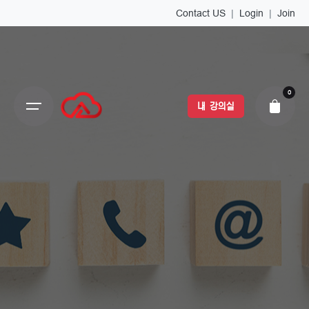
Contact US
|
Login
|
Join
0
내 강의실