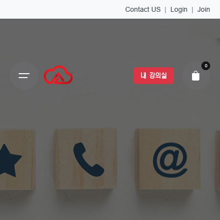
Contact US
|
Login
|
Join
0
내 강의실