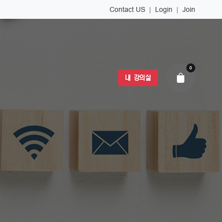
Contact US
|
Login
|
Join
0
내 강의실