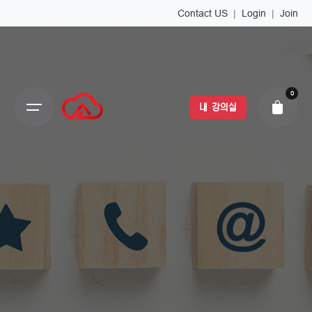
Contact US
|
Login
|
Join
0
내 강의실