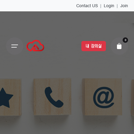
Contact US
|
Login
|
Join
0
내 강의실